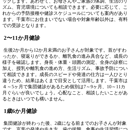
ックします。あわせて、お母さんやご家族の体調、生活のリ
ズム、育児環境についても相談できます。必要に応じて、こ
れからの予防接種や健診スケジュールについても案内があり
ます。千葉市にお住まいでない場合や対象年齢以外は、有料
での受診となります。
2〜11か月健診
生後2か月から12か月未満のお子さんが対象です。首がすわ
ったか、寝返りができるか、離乳食の進み具合など、成長の
様子を確認します。身長・体重・頭囲の測定、全身の診察に
加え、授乳や離乳食の進め方、生活リズム、事故予防につい
て相談できます。成長のスピードや発達の仕方は一人ひとり
違うため、結果はあくまで目安として活用します。千葉市は
４～5ヶ月で集団健診があるため個別は7～9ヶ月、10～11カ
月ぐらいが良いでしょう。心配なこと、相談したいことがあ
るときはいつでも構いません。
1歳6か月健診
集団健診が終わった後、2歳になる前までのお子さんが対象
です。言葉の発達や歩き方、歯の状態、食事や生活習慣につ