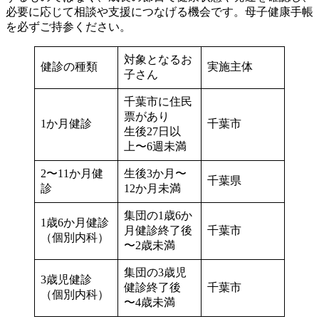
必要に応じて相談や支援につなげる機会です。母子健康手帳
を必ずご持参ください。
対象となるお
健診の種類
実施主体
子さん
千葉市に住民
票があり
1か月健診
千葉市
生後27日以
上〜6週未満
2〜11か月健
生後3か月〜
千葉県
診
12か月未満
集団の1歳6か
1歳6か月健診
月健診終了後
千葉市
（個別内科）
〜2歳未満
集団の3歳児
3歳児健診
健診終了後
千葉市
（個別内科）
〜4歳未満